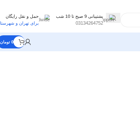
پشتیبانی 9 صبح تا 10 شب
حمل و نقل رایگان
03134264752
برای تهران و شهرستا
0
تومان