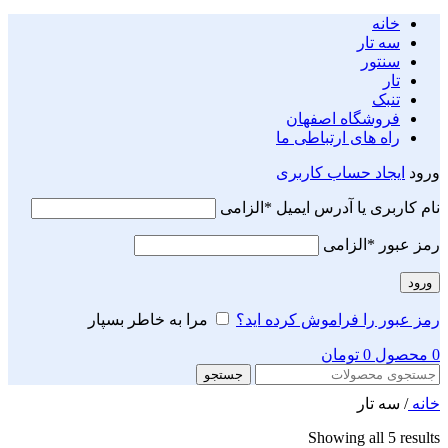
خانه
سه تار
سنتور
تار
تنبک
فروشگاه اصفهان
راه های ارتباطی ما
ورود
ایجاد حساب کاربری
نام کاربری یا آدرس ایمیل
*
الزامی
رمز عبور
*
الزامی
ورود
رمز عبور را فراموش کرده اید؟
مرا به خاطر بسپار
0
محصول
0
تومان
جستجو
خانه
/
سه تار
Showing all 5 results