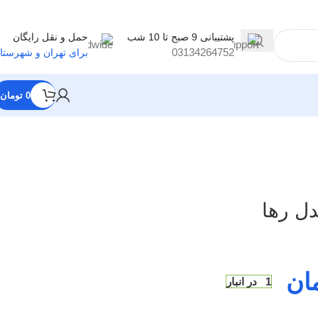
پشتیبانی 9 صبح تا 10 شب
حمل و نقل رایگان
03134264752
برای تهران و شهرستا
0
تومان
دل رها
ان
1 در انبار